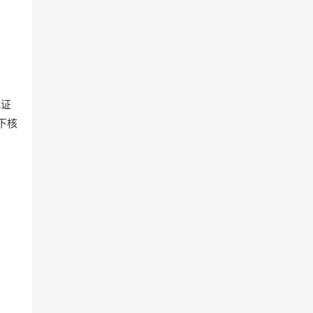
L证
下核