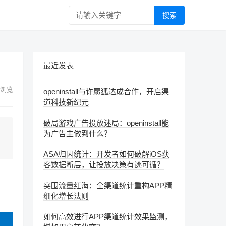
搜索
最近发表
浏览
openinstall与许愿狐达成合作，开启渠
道科技新纪元
破局游戏广告投放迷局：openinstall能
为广告主做到什么？
ASA归因统计：开发者如何破解iOS获
客数据断层，让投放决策有迹可循？
突围流量红海：全渠道统计重构APP精
细化增长法则
如何高效进行APP渠道统计效果监测，