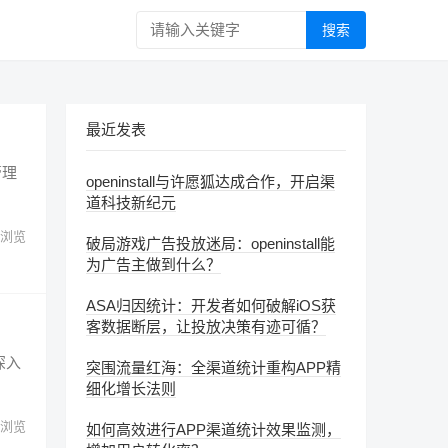
搜索
最近发表
管理
openinstall与许愿狐达成合作，开启渠
道科技新纪元
浏览
破局游戏广告投放迷局：openinstall能
为广告主做到什么？
ASA归因统计：开发者如何破解iOS获
客数据断层，让投放决策有迹可循？
深入
突围流量红海：全渠道统计重构APP精
细化增长法则
浏览
如何高效进行APP渠道统计效果监测，