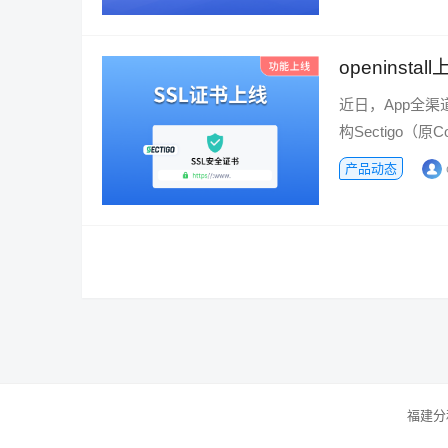
openins
近日，App全渠道
构Sectigo（原Co
产品动态
福建分和