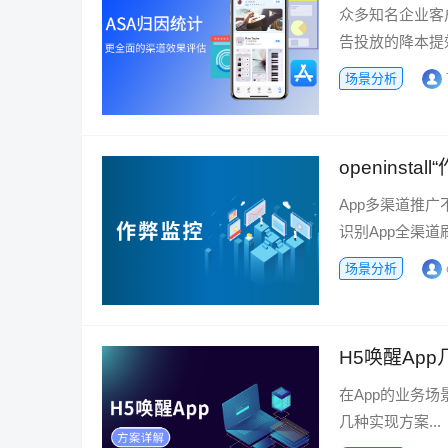
众多知名企业客户
告投放的降本提效..
场景分析
openins
App多渠道推广
识别App全渠道
场景分析
H5唤醒Ap
在App的业务场
几种实现方案...