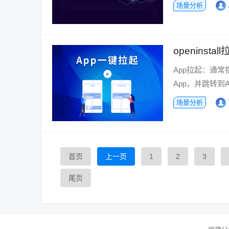
场景分析
openins
App拉起：通常指
App，并跳转到A
场景分析
首页
上一页
1
2
3
尾页