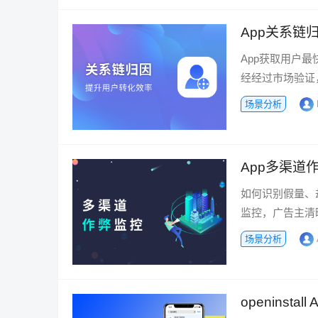
App关系链
App获取用户
经经过市场验证
场景分析
App多渠道
如何识别假量、劫
监控，广告主清
场景分析
openins