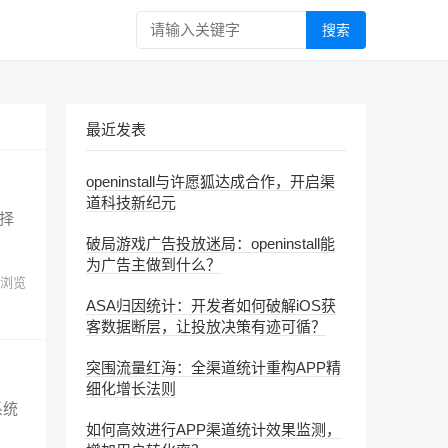
搜索
最近发表
openinstall与许愿狐达成合作，开启渠
道科技新纪元
选择
破局游戏广告投放迷局：openinstall能
为广告主做到什么？
浏览
ASA归因统计：开发者如何破解iOS获
客数据断层，让投放决策有迹可循？
突围流量红海：全渠道统计重构APP精
细化增长法则
系统
如何高效进行APP渠道统计效果监测，