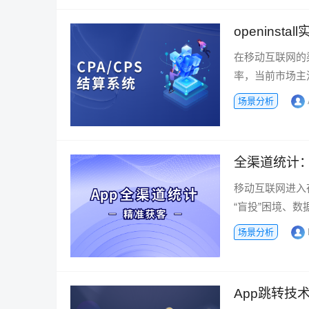
openins
在移动互联网的
率，当前市场主流
场景分析
全渠道统计：
移动互联网进入
“盲投”困境、数
场景分析
App跳转技术