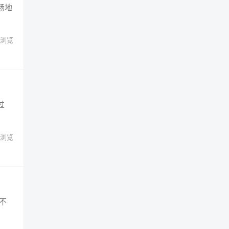
畅地
浏览
过
浏览
不