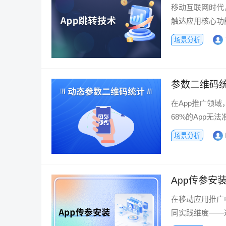
移动互联网时代
触达应用核心功
场景分析
参数二维码统计
在App推广领
68%的App无
场景分析
App传参安
在移动应用推广
同实践维度——通过