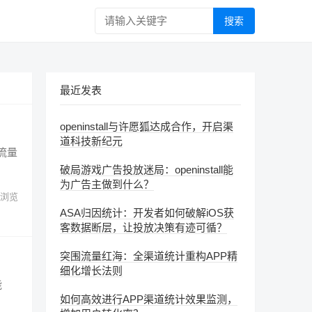
搜索
最近发表
openinstall与许愿狐达成合作，开启渠
道科技新纪元
流量
破局游戏广告投放迷局：openinstall能
为广告主做到什么？
浏览
ASA归因统计：开发者如何破解iOS获
客数据断层，让投放决策有迹可循？
突围流量红海：全渠道统计重构APP精
细化增长法则
能
如何高效进行APP渠道统计效果监测，